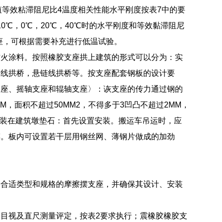
相应比值等效粘滞阻尼比4温度相关性能水平刚度按表7中的要
0℃，0℃，20℃，40℃时的水平刚度和等效黏滞阻尼
座，可根据需要补充进行低温试验。
防火涂料。按照橡胶支座拱上建筑的形式可以分为：实
物线拱桥，悬链线拱桥等。按支座配套钢板的设计要
支座、摇轴支座和辊轴支座〉：诙支座的传力通过钢的
，面积不超过50MM2，不得多于3凹凸不超过2MM，
安装在建筑墩垫石：首先设置安装。搬运车吊运时，应
摔。板内可设置若干层用钢丝网、薄钢片做成的加劲
择合适类型和规格的摩擦摆支座，并确保其设计、安装
。
目视及直尺测量评定，按表2要求执行；震橡胶橡胶支