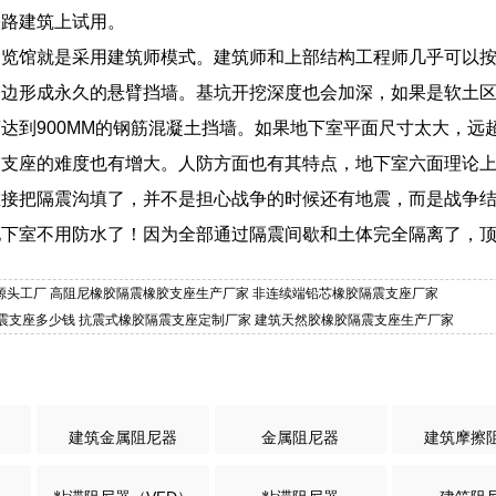
公路建筑上试用。
展览馆就是采用建筑师模式。建筑师和上部结构工程师几乎可以
周边形成永久的悬臂挡墙。基坑开挖深度也会加深，如果是软土
达到900MM的钢筋混凝土挡墙。如果地下室平面尺寸太大，
震支座的难度也有增大。人防方面也有其特点，地下室六面理论
直接把隔震沟填了，并不是担心战争的时候还有地震，而是战争
地下室不用防水了！因为全部通过隔震间歇和土体完全隔离了，
0支座源头工厂 高阻尼橡胶隔震橡胶支座生产厂家 非连续端铅芯橡胶隔震支座厂家
橡胶隔震支座多少钱 抗震式橡胶隔震支座定制厂家 建筑天然胶橡胶隔震支座生产厂家
建筑金属阻尼器
金属阻尼器
建筑摩擦