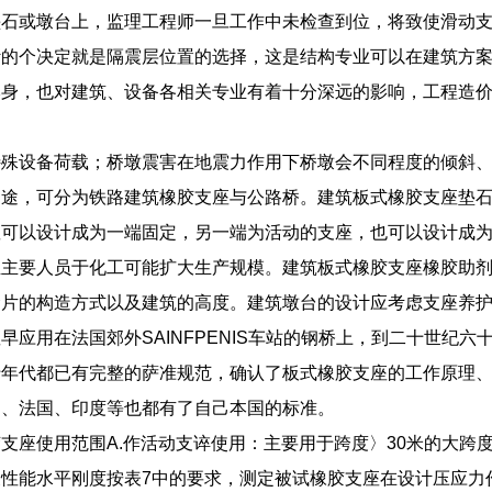
垫石或墩台上，监理工程师一旦工作中未检查到位，将致使滑动
计的个决定就是隔震层位置的选择，这是结构专业可以在建筑方
本身，也对建筑、设备各相关专业有着十分深远的影响，工程造
特殊设备荷载；桥墩震害在地震力作用下桥墩会不同程度的倾斜
用途，可分为铁路建筑橡胶支座与公路桥。建筑板式橡胶支座垫
座可以设计成为一端固定，另一端为活动的支座，也可以设计成
业主要人员于化工可能扩大生产规模。建筑板式橡胶支座橡胶助
梁片的构造方式以及建筑的高度。建筑墩台的设计应考虑支座养
早应用在法国郊外SAINFPENIS车站的钢桥上，到二十世纪六
十年代都已有完整的萨准规范，确认了板式橡胶支座的工作原理
国、法国、印度等也都有了自己本国的标准。
支座使用范围A.作活动支谇使用：主要用于跨度〉30米的大跨
性能水平刚度按表7中的要求，测定被试橡胶支座在设计压应力作用下