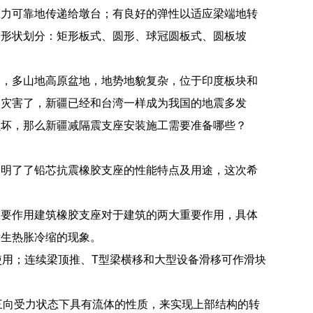
压力可靠地传递给墩台；有良好的弹性以适应梁端地转
按形状划分：矩形板式、圆形、球冠圆板式、圆板坡
部，多山地高原盆地，地势地貌复杂，位于印度板块和
然灾害了，新疆已经和台湾一样成为我国的地震多发
损坏，那么新疆减隔震支座安装施工需要准备哪些？
们明了了铅芯抗震橡胶支座的性能特点及用途，这次希
重要作用建筑橡胶支座对于建筑的两大重要作用，具体
发生热胀冷缩的现象。
使用；连续梁顶推、T型梁横移和大型设备滑移可作滑块
在三向受力状态下具有流体的性质，来实现上部结构的转