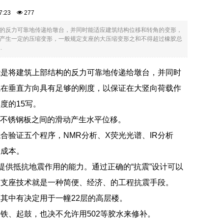
:47:23
277
的反力可靠地传递给墩台，并同时能适应建筑结构位移和转角的变形，
产生一定的压缩变形，一般规定支座的大压缩变形之和不得超过橡胶总
.
能是将建筑上部结构的反力可靠地传递给墩台，并同时
成在垂直方向具有足够的刚度，以保证在大竖向荷载作
度的15写。
和不锈钢板之间的滑动产生水平位移。
验证五个程序，NMR分析、X荧光光谱、IR分析
降成本。
提供抵抗地震作用的能力。通过正确的“抗震”设计可以
震支座技术就是一种简便、经济、的工程抗震手段。
其中有决定用于一幢22层的高层楼。
铁、起鼓，也决不允许用502等胶水来修补。