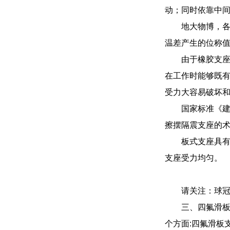
动；同时依靠中
地大物博，
温差产生的位称
由于橡胶支
在工作时能够既
受力大容易破坏
国家标准《建筑
擦摆隔震支座的
板式支座具
支座受力均匀。
请关注：球
三、四氟滑
个方面:四氟滑板