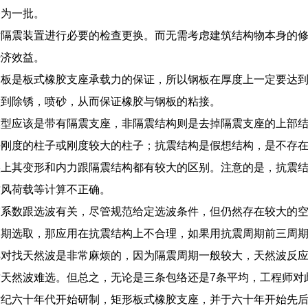
楼为一批。
对隔震装置进行必要的检查更换。而无需考虑建筑结构物本身的
经济效益。
钢板是板式橡胶支座承载力的保证，所以钢板在厚度上一定要达
做到除锈，喷砂，从而保证橡胶与钢板的粘接。
模型应该是带有隔震支座，非隔震结构则是去掉隔震支座的上部
平刚度的柱子或刚度较大的柱子；抗震结构是假想结构，是不存
实上其变形和内力跟隔震结构都有较大的区别。注意的是，抗震
致风荷载等计算不正确。
震系数跟选波有关，尽管规范给定选波条件，但仍然存在较大的
期选取，那应用在抗震结构上不合理，如果用抗震周期前三周期
样对找天然波是非常麻烦的，因为隔震周期一般较大，天然波反
天然波难选。但总之，无论是三条包络还是7条平均，工程师对
世纪六十年代开始研制，矩形板式橡胶支座，并于六十年开始先