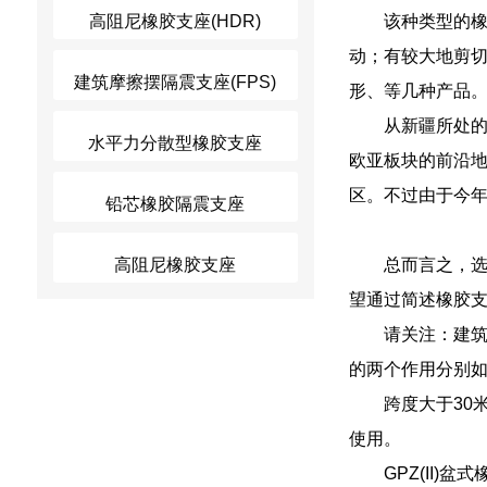
高阻尼橡胶支座(HDR)
该种类型的
动；有较大地剪
建筑摩擦摆隔震支座(FPS)
形、等几种产品
从新疆所处
水平力分散型橡胶支座
欧亚板块的前沿
区。不过由于今
铅芯橡胶隔震支座
高阻尼橡胶支座
总而言之，
望通过简述橡胶
请关注：建
的两个作用分别
跨度大于30
使用。
GPZ(II