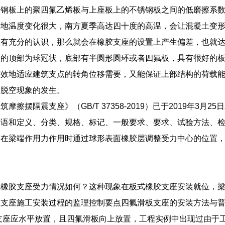
间钢板上的聚四氟乙烯板与上座板上的不锈钢板之间的低磨擦系
各地温度变化很大，南方夏季高达四十度的高温，会让混凝土变
值有充分的认识，那么就会在橡胶支座的设置上产生偏差，也就
座的顶部为球冠状，底部有半圆形圆环或者四氟板，具有很好的
有效地适应建筑支点的转角位移需要，又能保证上部结构的荷载
和脱空现象的发生。
摩擦摆隔震支座》（GB/T 37358-2019）已于2019年3月
术语和定义、分类、规格、标记、一般要求、要求、试验方法、
有在梁端作用力作用时通过球形表面橡胶层调整受力中心的位置
冠橡胶支座受力情况如何？这种现象在板式橡胶支座安装就位，
板支座施工安装过程的监理控制要点四氟滑板支座的安装方法与
支座应水平放置，且四氟滑板向上放置，工程实例中出现过由于