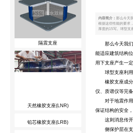
内容简介：
那么今天
根据这些性能的要求
厚度的15写。球型支座
隔震支座
那么今天我
能适应建筑结构
用下支座产生一定
球型支座利用
橡胶支座成分
仪、质谱仪等完
对于地震作用
天然橡胶支座(LNR)
保证结构的安全
这则消息传开
铅芯橡胶支座(LRB)
侧保护层在支