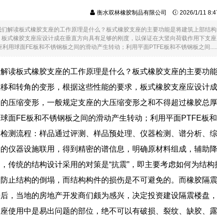
衡水双林橡胶制品有限公司
2026/1/11 8
我们解读板式橡胶支座的工作原理是什么？板式橡胶支座的主要功能是将建筑上部结构
，板式橡胶支座应设计成在垂直方向具有足够的刚度，以保证在大竖向荷载作用下支座
利用球面FE板和不锈钢板之间的滑动产生转动；利用平面PTFE板和不锈钢板之间.....
们解读板式橡胶支座的工作原理是什么？板式橡胶支座的主要功
位移和转角的变形，根据这些性能的要求，板式橡胶支座应设计
的压缩变形，一般规定支座的大压缩变形之和不得超过橡胶总厚
球面FE板和不锈钢板之间的滑动产生转动；利用平面PTFE板
检测流程：样品通过评测、样品预处理、仪器检测、谱分析、综合
备的仪器设施联用，得到精密的谱信息，明确原材料组成，辅助
，传统的结构设计采用的对策是“抗震”，即主要考虑如何为结构
，防止结构的倒塌，而结构构件的损伤是不可避免的。而橡胶隔
后，当地的房地产开发商们颇为感兴，决定投资建设隔震楼盘，
座使用中是易出问题的部位，绝不可以有破损、裂纹、缺胶、露