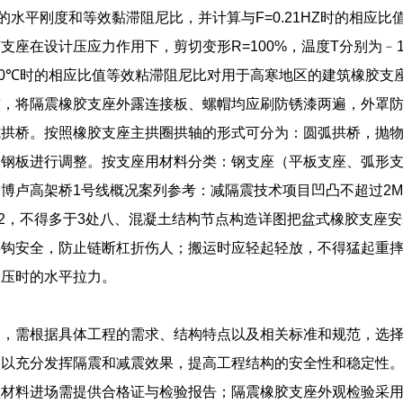
0.2时的水平刚度和等效黏滞阻尼比，并计算与F=0.21HZ时的
支座在设计压应力作用下，剪切变形R=100%，温度T分别为﹣1
20℃时的相应比值等效粘滞阻尼比对用于高寒地区的建筑橡胶支
求，将隔震橡胶支座外露连接板、螺帽均应刷防锈漆两遍，外罩
式拱桥。按照橡胶支座主拱圈拱轴的形式可分为：圆弧拱桥，抛
套钢板进行调整。按支座用材料分类：钢支座（平板支座、弧形
博卢高架桥1号线概况案列参考：减隔震技术项目凹凸不超过2MM
M2，不得多于3处八、混凝土结构节点构造详图把盆式橡胶支座
链钩安全，防止链断杠折伤人；搬运时应轻起轻放，不得猛起重
受压时的水平拉力。
中，需根据具体工程的需求、结构特点以及相关标准和规范，选
，以充分发挥隔震和减震效果，提高工程结构的安全性和稳定性
座材料进场需提供合格证与检验报告；隔震橡胶支座外观检验采用