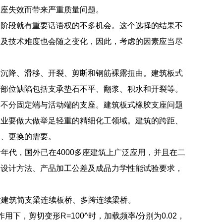
支座失效而带来严重质量问题。
案阶段就有重要话语权的不多机会。这个选择的结果不
价及技术难度也会随之变化，因此，考虑的因素应当尽
、沉降、滑移、开裂、剪断和钢筋裸露扭曲。建筑板式
石部位缺陷包括支承垫石不平、翻浆、积水和开裂等。
为不分固定端与活动端的支座。建筑板式橡胶支座问题
剂业要做大做举足轻重的精细化工领域。建筑的跨距、
护、更换的需要。
十年代，国外已在4000多座建筑上广泛应用，并且在二
、设计方法、产品加工公差及成品力学性能试验要求，
度建筑简支梁连续板桥、多跨连续梁桥。
，剪切变形R=100^时，加载频率/分别为0.02，