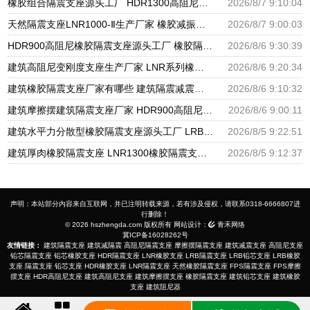
橡胶组合隔震支座源头工厂 HDR1300高阻尼支座 天然橡胶隔震支座厂家直销
2026/8/7 9:10:04
天然隔震支座LNR1000-Ⅱ生产厂家 橡胶减振支座厂家 HDR600隔震支座厂家
2026/8/7 9:00:03
HDR900高阻尼橡胶隔震支座源头工厂 橡胶隔震支座商家生产厂家 LRB支座厂家
2026/8/6 9:30:39
建筑高阻尼变刚度支座生产厂家 LNR系列橡胶隔震支座源头工厂 HDR900高阻尼隔震支座
2026/8/6 9:20:34
建筑橡胶隔震支座厂家有哪些 建筑隔震减震隔震支座源头工厂 LNR1300天然隔震支座生产厂家
2026/8/6 9:10:32
建筑摩擦摆建筑隔震支座厂家 HDR900高阻尼橡胶支座多少钱 橡胶隔震支座供应商源头工厂
2026/8/6 9:00:11
建筑水平力分散型橡胶隔震支座源头工厂 LRB隔震支座 隔震支座LRB1200厂家
2026/8/5 9:22:51
建筑厚肉橡胶隔震支座 LNR1300橡胶隔震支座 建筑分散力型橡胶隔震支座源头工厂
2026/8/5 9:12:37
声明：本站部分内容来自互联网，并已注明转载来源，若有涉及侵权，请联系0318-6666807进
行删除！
© 2026 hszhengda.com 版权所有 网站设计：
青禾网络
冀ICP备16028262号
友情链接：
建筑隔震支座
建筑减隔震
高阻尼隔震支座
摩擦摆隔震支座
建筑减震支座
高阻尼支座
铅芯隔震支座
铅芯橡胶支座
HDR隔震支座
LNR橡胶支座
LRB隔震支座
LRB铅芯支座
LRB橡胶
支座
隔震支座
铅芯支座
HDR橡胶支座
LNR隔震支座
天然橡胶隔震支座
FPS隔震支座
FPS摩擦
摆支座
HDR高阻尼支座
建筑高阻尼支座
建筑摩擦摆支座
橡胶隔震支座
建筑铅芯支座
建筑橡胶
支座
建筑阻尼器