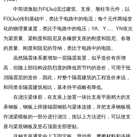
中简谐激励力FI(Jω)流过建筑、支座、墩柱等元件，以
FO(Jω)传到基础中，类比于电路中的电流；每个元件两端变
化的物理量速度，类比于电路中的电压；YA、Y…、YN依次
为梁质量、梁刚度和阻尼及各橡胶支座的刚度和阻尼、各墩
的质量、刚度和阻尼的导纳，类比于电路中的电阻。
虽然隔震体系要增加一层隔震装置，似乎造价有所增
高．但随上部结构设防烈度的降低而节约的造价，可用于抵
消隔震层的造价．因此，对整个隔震建筑的工程造价来说，
和同类非隔震建筑相比，基本持平或略有降低。
在浇注梁体前，在支座上放置一块比支座平面稍大的支
承钢板，钢板上焊接锚固钢筋与梁体连接，并把支承钢板视
作浇梁模板的一部分进行浇注，按以上方法进行，可以使支
座与梁底钢板及垫石顶面全部密贴。
这种支座通常由上下固定板、滑动面、摩擦材料和连接