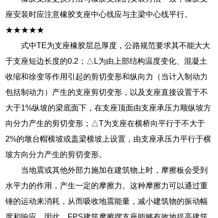
座安装时应注意橡胶支座中心线应与主梁中心线平行。
★★★★★
式中TE为支座橡胶层总厚度，公路规范要求其不能大大
于支座短边长度的0.2；△L为由上部结构温度变化、混凝土
收缩和徐变等作用引起的剪切变形和纵向力（当计入制动力
包括制动力）产生的支座剪切变形，以及支座直接设置于不
大于1%纵坡的梁底面下，在支座顶面由支座承压力顺纵坡方
向分力产生的剪切变形；△T为支座在横桥向平行于不大于
2%的墩台帽横坡或盖梁横坡上设置，由支座承压力平行于横
坡方向分力产生的剪切变形。
当地震或其他外部力施加在建筑物上时，摩擦板会受到
水平力的作用，产生一定的摩擦力。这种摩擦力可以通过重
锤的运动来消耗，从而吸收地震能量，减小建筑物的振动幅
度和响应。因此，FPS建筑摩擦摆支座能够有效地提高建筑