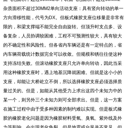
杂质面积不超过30MM2单向活动支座：具有竖向转动的单一
方向滑移性能，代号为DX。但板式橡胶支座位移量是非常有
限的，和梁支撑端不能完全自由旋转。但顶升时支点多、设
备复杂，人员协调较困难，工程不可预测性较大，具有较大
的不确定性和风险性。但各省内车辆还是有一定特点的，省
内车辆荷载统计数据完全可以收敛。但规模和锈往往使这种
支持冻结失败。但滚动橡胶支座只允许单向转动，因此当采
用这种橡胶支座时，遇上地基沉降就困难。但就是这小小的
支座，却能让大桥屹立不倒，所以选择橡胶支座必须选择质
量过关的。但是，如能从其他受力上求出这四个未知力中的
某一个，则另外三个未知力则可全部求出。但是，这一方案
在施工过程中由于受多种因素的制约难以实现。但是板式橡
胶的橡胶老化问题是因为橡胶材料受氧、臭氧、紫外线及外
力等影响，会出现老化龟裂。但是地震或台风并不常见，但