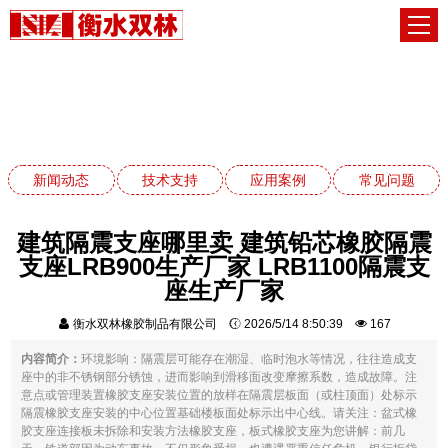
应用案例
网站首页
应用案例
新闻动态
技术支持
应用案例
常见问题
建筑隔震支座哪里卖 建筑铅芯橡胶隔震
支座LRB900生产厂家 LRB1100隔震支
座生产厂家
衡水双林橡胶制品有限公司
2026/5/14 8:50:39
167
内容简介：
环境影响：隔震层可能存在潮湿、临时泡水等情况，往往造成支
座中的非不锈钢部分锈蚀，进而影响到滑移面改变摩擦系数，造成故障。注
意点或管理装置橡胶支座安装位置的放样在隔震层板面（或柱顶面）处标示
隔震橡胶支座安装的中心位置基础楼板面处标示出中心线。请关注：盆式橡
胶支座连接板未拆除和安装方法橡胶支座，板式橡胶支座为您讲解：前几