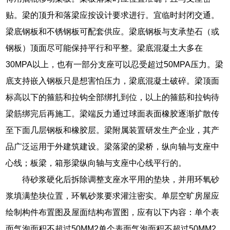
贴。梁的顶升和落梁应按设计要求进行。宜临时封闭交通。
梁底钢板和不锈钢板可配套供应。梁底钢板与支承垫石（或
钢板）顶面尽可能保持平行和平整。梁底混凝土大多在
30MPA以上，也有一部分支座可以忍受超过50MPA压力。梁
底支持嵌入钢板只是想害怕压力，梁底混凝土破碎。梁顶面
标高以下的箍筋和拉钩全部绑扎到位，以上的箍筋和拉钩待
梁筋绑完后再施工。梁端反力通过球面表面橡胶逐渐扩散传
至下面几层钢板和橡胶层。梁附属装置研发生产企业，其产
品广泛运用于外建筑建设。梁落梁的梁桥，纵向轴与支座中
心线；板梁，箱形梁纵向轴与支座中心线平行的。
待砂浆硬化后拆除调整支座水平用的垫块，并用环氧砂
浆填满垫块位置，环氧砂浆要求灌注密实。单层空旷房屋应
绘制构件布置图及屋面结构布置图，应有以下内容：单个表
面气泡面积不超过50MM2单个表面气泡面积不超过50MM2