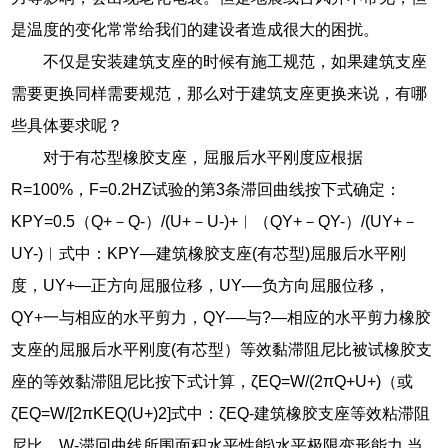
是温度的变化常常给我们的建设者造成很大的困扰。
不仅是安装建筑支座的时候有施工规范，如果建筑支座
需要更换同样需要规范，那么对于建筑支座更换来说，有哪
些具体要求呢？
对于有芯型橡胶支座，屈服后水平刚度应根据
R=100%，F=0.2HZ试验的第3条滞回曲线按下式确定：
KPY=0.5（Q+－Q-）/(U+－U-)+︱（QY+－QY-）/(UY+－
UY-)︱式中：KPY―建筑橡胶支座(有芯型)屈服后水平刚
度，UY+―正方向屈服位移，UY-―负方向屈服位移，
QY+一与相应的水平剪力，QY-―与?—相应的水平剪力橡胶
支座的屈服后水平刚度(有芯型）等效黏滞阻尼比被试橡胶支
座的等效黏滞阻尼比按下式计算，ζEQ=W/(2πQ+U+)（或
ζEQ=W/[2πKEQ(U+)2]式中：ζEQ-建筑橡胶支座等效粘滞阻
尼比，W-滞回曲线所围面积水平性能\水平极限变形能力.当