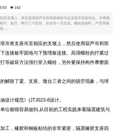
:46:53
142
相应的支墩上，然后使用葫芦吊和简易钢架吊起支座并安装到位。并将预
初拧、复拧、终拧三个阶段，并在同一天完成。螺栓连接时，严禁用锤
...
用塔吊将支座吊至相应的支墩上，然后使用葫芦吊和简
将下连接板牢固地与下预埋板连接。高强螺栓的拧紧过
敲打等破坏方法强行穿入螺栓，另外要保持构件摩擦面
效的解除了粱、支座、墩台三者之间的脱空现象，与球
规范》(JTJ023-8设计。
单位都很容易做到.从目前的工程实践来看隔震建筑与
产加工，橡胶和钢板粘结的非常紧密，隔震橡胶支座四