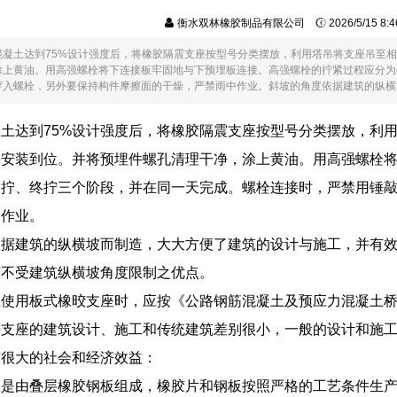
衡水双林橡胶制品有限公司
2026/5/15 8
混凝土达到75%设计强度后，将橡胶隔震支座按型号分类摆放，利用塔吊将支座吊至
涂上黄油。用高强螺栓将下连接板牢固地与下预埋板连接。高强螺栓的拧紧过程应分为
入螺栓，另外要保持构件摩擦面的干燥，严禁雨中作业。斜坡的角度依据建筑的纵横坡...
土达到75%设计强度后，将橡胶隔震支座按型号分类摆放，利
并安装到位。并将预埋件螺孔清理干净，涂上黄油。用高强螺栓
复拧、终拧三个阶段，并在同一天完成。螺栓连接时，严禁用锤
中作业。
依据建筑的纵横坡而制造，大大方便了建筑的设计与施工，并有
有不受建筑纵横坡角度限制之优点。
使用板式橡晈支座时，应按《公路钢筋混凝土及预应力混凝土桥涵设计
支座的建筑设计、施工和传统建筑差别很小，一般的设计和施工
有很大的社会和经济效益：
座是由叠层橡胶钢板组成，橡胶片和钢板按照严格的工艺条件生