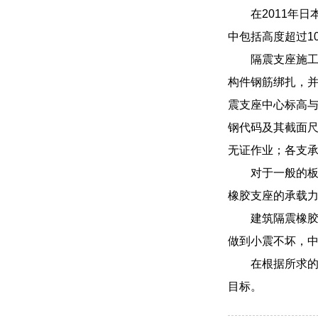
在2011年
中包括高度超过1
隔震支座施
构件钢筋绑扎，
震支座中心标高与
钢代码及其截面
无证作业；各支
对于一般的
橡胶支座的承载
建筑隔震橡
做到小震不坏，
在根据所求
目标。