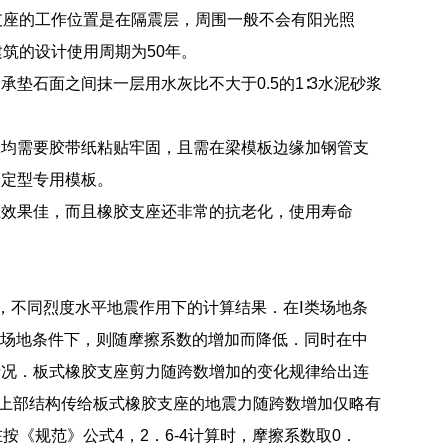
支座的工作位置是在隔震层，周围一般不会有阳光照
筑的设计使用周期为50年。
垫石面之间抹一层用水灰比不大于0.5的1∶3水泥砂浆
腺均需要胶带纸粘贴牢固，且需在梁模板边缘加钢管支
用定型专用模板。
压效果佳，而且橡胶支座还非常的抗老化，使用寿命
，不同烈度水平地震作用下的计算结果．在Ⅰ类场地条
类场地条件下，则随摩擦系数的增加而降低．同时在中
情况．板式橡胶支座剪力随跨数增加的变化规律给出连
，上部结构传给板式橡胶支座的地震力随跨数增加仅略有
在按《规范》公式4，2．6-4计算时，摩擦系数取0．