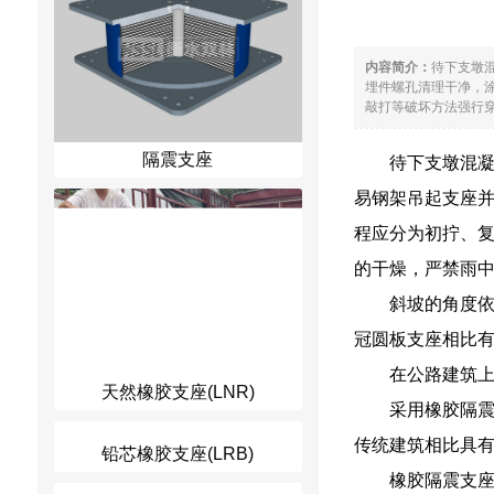
内容简介：
待下支墩
埋件螺孔清理干净，
敲打等破坏方法强行穿
隔震支座
待下支墩混凝
易钢架吊起支座
程应分为初拧、
的干燥，严禁雨
斜坡的角度
冠圆板支座相比
在公路建筑上
天然橡胶支座(LNR)
采用橡胶隔震
传统建筑相比具
铅芯橡胶支座(LRB)
橡胶隔震支