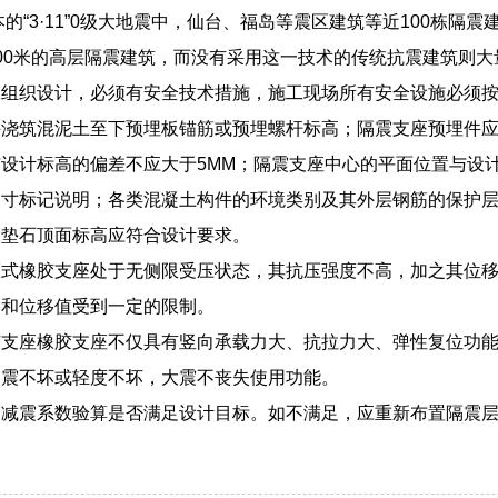
日本的“3·11”0级大地震中，仙台、福岛等震区建筑等近100栋
00米的高层隔震建筑，而没有采用这一技术的传统抗震建筑则大
工组织设计，必须有安全技术措施，施工现场所有安全设施必须
并浇筑混泥土至下预埋板锚筋或预埋螺杆标高；隔震支座预埋件
设计标高的偏差不应大于5MM；隔震支座中心的平面位置与设
尺寸标记说明；各类混凝土构件的环境类别及其外层钢筋的保护
承垫石顶面标高应符合设计要求。
板式橡胶支座处于无侧限受压状态，其抗压强度不高，加之其位
力和位移值受到一定的限制。
胶支座橡胶支座不仅具有竖向承载力大、抗拉力大、弹性复位功
中震不坏或轻度不坏，大震不丧失使用功能。
的减震系数验算是否满足设计目标。如不满足，应重新布置隔震