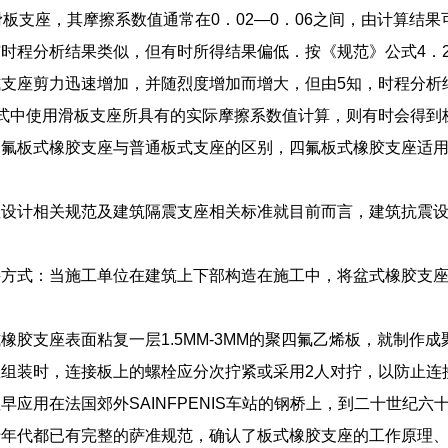
滑板支座，其摩擦系数值通常在0．02—0．06之间，由计算结果
时程分析结果类似，但有时所得结果偏低．按《规范》公式4．2．6-
支座剪力迅速增加，并随烈度增加而增大，但由5知，时程分析
-4式中使用滑板支座所具有的实际摩擦系数值计算，则有时会得
四氟板式橡胶支座与普通板式支座的区别，四氟板式橡胶支座适
设计相关规范及建筑隔震支座相关标准就目前而言，建筑抗震设计规范
接方式：当施工单位在建筑上下部构造在施工中，将盆式橡胶支
。
橡胶支座表面粘复一层1.5MM-3MM的聚四氟乙烯板，就制作
座组装时，连接板上的螺栓应分次拧紧或采用2人对拧，以防止连
早应用在法国郊外SAINFPENIS车站的钢桥上，到二十世纪六
十年代都已有完整的萨准规范，确认了板式橡胶支座的工作原理