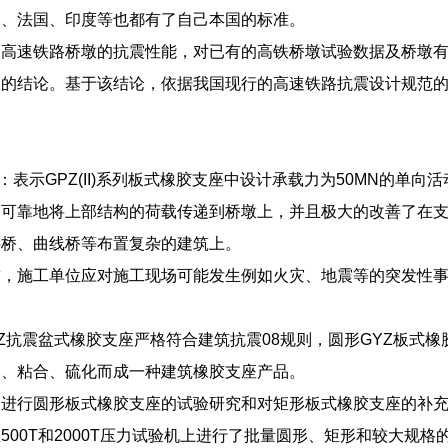
国、法国、印度等也都有了自己本国的标准。
确高速铁路桥墩的抗震性能，对已有的高铁桥墩试验数据及桥墩
服的结论。基于该结论，依据我国现行的高速铁路抗震设计规范
50DX：表示GPZ(II)系列板式橡胶支座中设计承载力为50MN的单
、可靠地将上部结构的荷载传递到桥墩上，并且极大的改善了在
斜桥、曲线桥等布置复杂的建筑上。
前，施工单位应对施工现场可能发生例如火灾、地震等的突发性
Z抗震盆式橡胶支座严格符合建筑抗震08规则，圆形GYZ板式
嵌、粘合、硫化而成一种建筑橡胶支座产品。
了进行圆形板式橡胶支座的试验研究和对矩形板式橡胶支座的补
500T和2000T压力试验机上进行了批量圆形、矩形和较大规