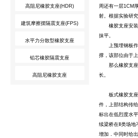
高阻尼橡胶支座(HDR)
周还有一层1CM
射。根据实验研究
建筑摩擦摆隔震支座(FPS)
橡胶支座安装
抹平。
水平力分散型橡胶支座
上预埋钢板
撑，该部位由于
铅芯橡胶隔震支座
那么橡胶支
高阻尼橡胶支座
长。
板式橡胶支座
件，上部结构传
标出在低烈度水
续梁桥在Ⅱ类场地
增加．中同时给出了