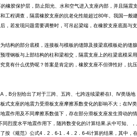
厚的橡胶保护层，防止阳光、水和空气进入支座内部，并且隔震
和工程调查，隔震橡胶支座的抗老化性能超过80年。我国一般建
后，若发现问题需要调整时，可吊起梁端，在橡胶支座底面与支承
作为结构的部分底模，连接板与模板的缝隙及接梁底模板处的缝
上预埋钢板与上部结构的柱和梁相交，隔震支座上的柱梁底模采
座究竟有什么优势呢？答案是肯定的，橡胶支座不但弹性好，抗
A，B分别给出了对于三跨、五跨、七跨连续梁桥在Ⅰ、Ⅳ类场地
给板式支座的地震力受滑板支座摩擦系数变化的影响不大；在Ⅳ
平地震作用及不同摩擦系数值下，存在部分滑板支座发生滑动的
不同烈度水平地震作用下，随跨数变化的计算结果.从中可知、
按《规范》公式4．2．6-1．4．2．6-4计算的结果，其中，