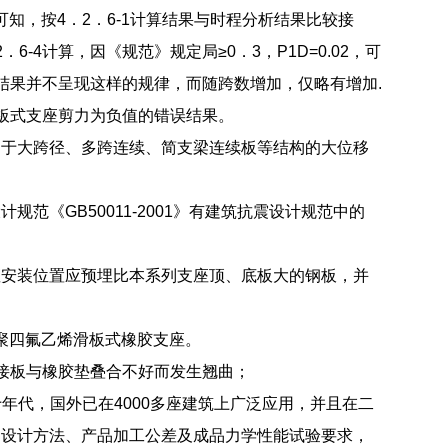
可知，按4．2．6-1计算结果与时程分析结果比较接
4计算，因《规范》规定局≥0．3，P1D=0.02，可
结果并不呈现这样的规律，而随跨数增加，仅略有增加.
到板式支座剪力为负值的错误结果。
用于大跨径、多跨连续、简支梁连续板等结构的大位移
《GB50011-2001》有建筑抗震设计规范中的
座安装位置应预埋比本系列支座顶、底板大的钢板，并
成聚四氟乙烯滑板式橡胶支座。
接板与橡胶垫叠合不好而发生翘曲；
十年代，国外已在4000多座建筑上广泛应用，并且在二
、设计方法、产品加工公差及成品力学性能试验要求，