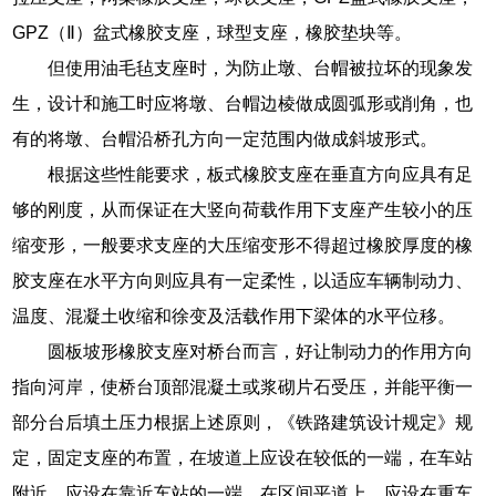
GPZ（Ⅱ）盆式橡胶支座，球型支座，橡胶垫块等。
但使用油毛毡支座时，为防止墩、台帽被拉坏的现象发
生，设计和施工时应将墩、台帽边棱做成圆弧形或削角，也
有的将墩、台帽沿桥孔方向一定范围内做成斜坡形式。
根据这些性能要求，板式橡胶支座在垂直方向应具有足
够的刚度，从而保证在大竖向荷载作用下支座产生较小的压
缩变形，一般要求支座的大压缩变形不得超过橡胶厚度的橡
胶支座在水平方向则应具有一定柔性，以适应车辆制动力、
温度、混凝土收缩和徐变及活载作用下梁体的水平位移。
圆板坡形橡胶支座对桥台而言，好让制动力的作用方向
指向河岸，使桥台顶部混凝土或浆砌片石受压，并能平衡一
部分台后填土压力根据上述原则，《铁路建筑设计规定》规
定，固定支座的布置，在坡道上应设在较低的一端，在车站
附近，应设在靠近车站的一端，在区间平道上，应设在重车