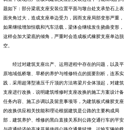
题如下：部分梁底支座安装位置平面与墩台处支承垫石上表
面夹角过大，造成支座单边受力，因而支座局部变形严重，
如果继续增加恒载和汽车活载，梁体会继续发生挠曲变形，
这样会加大梁底的倾角，严重时会造成板式橡胶支座单边脱
空。
经过对建筑支座出产、运用进程中存在的问题，以及平
原地域低桥墩、旱桥的养护与维修特点的扼要剖析，连系实
践．采用超薄型液压千斤顶的方法将梁片全体顶起，对建筑
支座进行改换．说明建筑维修时支座改换的施工方案设计备
任务内容、施工步调以及留意事项等，为建筑板式橡胶支座
的改换供应相关技能和理论根据建筑是公路的主要构成局
部．建筑养护、维修的黑白直接关系到公路交通行车的平安
与疏通经济的高速开展使得公路交通量猛增．运输车辆的载