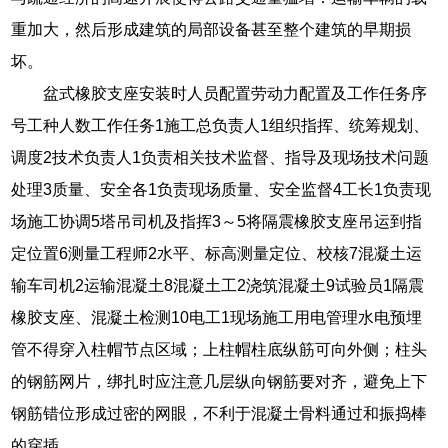
重加大，然后形成建筑的局部设备甚至整个建筑的早期损
坏。
盆式橡胶支座安装时人员配置劳动力配置及工作任务序
号工种人数工作任务1施工总负责人1组织指挥、统筹规划、
调度2技术负责人1负责相关技术监督、指导及现场技术问题
处理3质量、安全各1负责现场质量、安全监督4工长1负责现
场施工协调5塔吊司机及指挥3～5将隔震橡胶支座吊运到指
定位置6测量工程师2水平、标高测量定位、校核7混凝土运
输车司机2运输混凝土8混凝土工2浇筑混凝土9试验员1隔震
橡胶支座、混凝土检测10电工1现场施工用电管理水电预埋
管不得穿入柱帽节点区域；上柱帽柱底纵筋可向外侧；柱头
的钢筋网片，绑扎时应注意几层纵向钢筋要对齐，避免上下
钢筋错位形成过密的网眼，不利于混凝土骨料通过和振捣棒
的穿插。