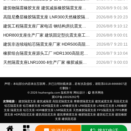
建筑物隔震橡胶支座 建筑减振橡胶隔震支座生产厂家 HDR600隔震支座生产厂家
2026/8/9 9:01:36
高阻尼叠层橡胶隔震支座 LNR300天然橡胶隔震支座多少钱 LNR隔震支座400(II型)厂家
2026/8/8 9:20:23
建筑工程隔震支座厂家电话 钢结构房抗震支座 抗震减振支座厂家电话
2026/8/8 9:10:12
HDR800支座生产厂家 建筑固定型抗震支座工厂 摩擦支座价格
2026/8/8 9:00:01
建筑非连续端铅芯隔震支座厂家 HDR500高阻尼橡胶支座多少钱 建筑橡胶隔震支座LNRLRB源头工厂
2026/8/7 9:20:11
橡胶组合隔震支座源头工厂 HDR1300高阻尼支座 天然橡胶隔震支座厂家直销
2026/8/7 9:10:04
天然隔震支座LNR1000-Ⅱ生产厂家 橡胶减振支座厂家 HDR600隔震支座厂家
2026/8/7 9:00:03
声明：本站部分内容来自互联网，并已注明转载来源，若有涉及侵权，请联系0318-6666807进
行删除！
© 2026 hszhengda.com 版权所有 网站设计：
青禾网络
冀ICP备16028262号
友情链接：
建筑隔震支座
建筑减隔震
高阻尼隔震支座
摩擦摆隔震支座
建筑减震支座
高阻尼支座
铅芯隔震支座
铅芯橡胶支座
HDR隔震支座
LNR橡胶支座
LRB隔震支座
LRB铅芯支座
LRB橡胶
支座
隔震支座
铅芯支座
HDR橡胶支座
LNR隔震支座
天然橡胶隔震支座
FPS隔震支座
FPS摩擦
摆支座
HDR高阻尼支座
建筑高阻尼支座
建筑摩擦摆支座
橡胶隔震支座
建筑铅芯支座
建筑橡胶
支座
建筑阻尼器