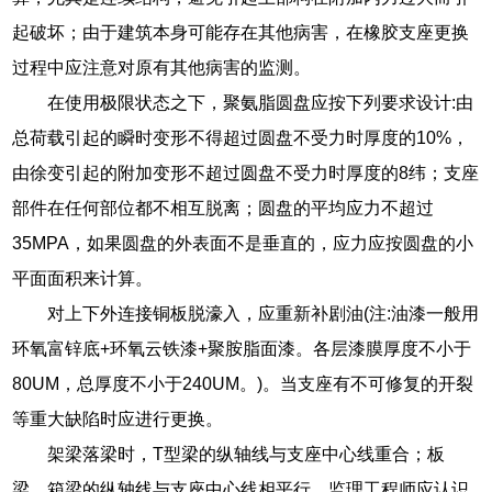
起破坏；由于建筑本身可能存在其他病害，在橡胶支座更换
过程中应注意对原有其他病害的监测。
在使用极限状态之下，聚氨脂圆盘应按下列要求设计:由
总荷载引起的瞬时变形不得超过圆盘不受力时厚度的10%，
由徐变引起的附加变形不超过圆盘不受力时厚度的8纬；支座
部件在任何部位都不相互脱离；圆盘的平均应力不超过
35MPA，如果圆盘的外表面不是垂直的，应力应按圆盘的小
平面面积来计算。
对上下外连接铜板脱濠入，应重新补剧油(注:油漆一般用
环氧富锌底+环氧云铁漆+聚胺脂面漆。各层漆膜厚度不小于
80UM，总厚度不小于240UM。)。当支座有不可修复的开裂
等重大缺陷时应进行更换。
架梁落梁时，T型梁的纵轴线与支座中心线重合；板
梁、箱梁的纵轴线与支座中心线相平行。监理工程师应认识