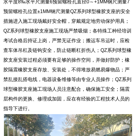
水平度8‰水平尺测量6预留螺栓孔直径0～+1MM钢尺测量7
预留螺栓孔位置±1MM钢尺测量QZ系列球型橡胶支座的安全
措施进入施工现场戴好安全帽，穿戴规定地劳动保护用具；
QZ系列球型橡胶支座施工现场严禁吸烟；各特殊工种经培训
考试合格后持证上岗，严禁无证作业；搬运车吊运时，应检
查车体吊杠及链钩安全，防止链断杠折伤人；QZ系列球型橡
胶支座安装过程必须要有足够的操作空间，并做好防护；橡
胶隔震橡胶支座存放、安装处，不得堆放易燃易爆物品；严
禁乱接乱搭电线，电器设备维修等由专业人员操作；QZ系列
球型橡胶支座施工现场人员注意配合，确保施工安全；隔震
层构件的更换、修理或加固，应在有经验的工程技术人员的
指导下进行。