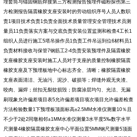
埋套筒与锚固钢筋焊接第三方检测报告预埋件磁粉探伤第三
方检测报告隔震橡胶支座安装时的劳动组织序号人员人数职
责1项目技术负责1负责全面技术质量管理安全管理技术员测
量员11负责落实方案与交底负责安装位置监测和检查4工长1
组织人员进行施工5塔吊操作员1负责工件吊运到位6材料员1
负责材料接收与保管7钢筋工2-4负责安装预埋件及隔震橡胶
支座橡胶支座安装时施工人员对于支座的质量控制橡胶隔震
橡胶支座及下预埋板地中心标志齐全、清晰；橡胶隔震橡胶
支座表面清洁、无油污、泥沙、破损等；焊缝外观无夹渣、
咬肉、漏焊；丝扣无裂纹损毁；防腐涂层均匀、光洁、无漏
刷现象允许偏差项目表5允许偏差项目项次项目允许偏差检查
方法检验数量1下预埋板顶面标高±2.5MM水准仪测量10％且
不少于2处2同墩相邻±1MM水准仪测量3水平度5‰数字水平
尺测量4橡胶隔震橡胶支座中心平面位置5MM钢尺测量5顶面