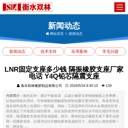
新闻动态
网站首页
新闻动态
新闻动态
技术支持
应用案例
常见问题
LNR固定支座多少钱 隔振橡胶支座厂家
电话 Y4Q铅芯隔震支座
衡水双林橡胶制品有限公司
2026/5/16 8:45:10
139
内容简介：
板的支持：通过平板组成，以减少橡胶支座钢接触面上的摩擦，
以免妨碍纵向滑动，可将钢板的接触面刨床刨包覆石墨润滑剂。再者柔性连
接在材料选用上也遇到一些问题，例如：工程选用Φ150排水金属波纹软管，
虽然满足了对地震位移的要求，但在实际使用中发现在水平段出现经常性的
堵管，隔震橡胶支座使用造成困难。因为，桥体的盆式橡胶支座下通常会使
用一层橡胶底座，以缓冲过往车辆给桥体造成的压力，就如同人体的骨骼一
样，两块骨......