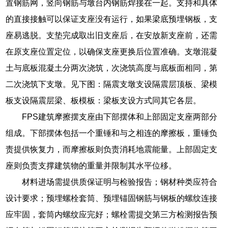
置钢筋网，竖向钢筋与墩台内钢筋焊接在一起。支持和具体
的直接接触可以保证支座没有运行，如果梁底预埋钢板，支
座易逃脱。支垫完成取出旧支座后，在安放新支座前，还需
在原支座位置定位，以确保支座更换后位置准确。支墩混凝
土与底板混凝土分两次浇筑，次浇筑高度与底板面相同，第
二次浇筑下支墩。见下图：隔震支墩支设隔震层顶板、梁模
板支设隔震层梁、板模板：梁板支设方式同其它各层。
FPS建筑摩擦摆支座由下部摆体和上部固定支座两部分
组成。下部摆体包括一个重锤和与之相连的摩擦板，重锤负
责提供恢复力，而摩擦板则负责消耗地震能量。上部固定支
座则负责支撑建筑物的重量并限制其水平位移。
材料进场需提供质保证明与检验报告；钢材种类应符合
设计要求；预埋螺栓套筒、预埋锚固钢筋与钢板的螺纹连接
应牢固，套筒内螺纹应完好；螺栓需提交第三方检测报告预