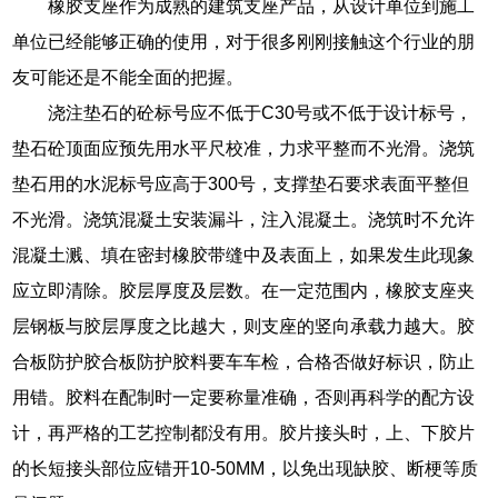
橡胶支座作为成熟的建筑支座产品，从设计单位到施工
单位已经能够正确的使用，对于很多刚刚接触这个行业的朋
友可能还是不能全面的把握。
浇注垫石的砼标号应不低于C30号或不低于设计标号，
垫石砼顶面应预先用水平尺校准，力求平整而不光滑。浇筑
垫石用的水泥标号应高于300号，支撑垫石要求表面平整但
不光滑。浇筑混凝土安装漏斗，注入混凝土。浇筑时不允许
混凝土溅、填在密封橡胶带缝中及表面上，如果发生此现象
应立即清除。胶层厚度及层数。在一定范围内，橡胶支座夹
层钢板与胶层厚度之比越大，则支座的竖向承载力越大。胶
合板防护胶合板防护胶料要车车检，合格否做好标识，防止
用错。胶料在配制时一定要称量准确，否则再科学的配方设
计，再严格的工艺控制都没有用。胶片接头时，上、下胶片
的长短接头部位应错开10-50MM，以免出现缺胶、断梗等质