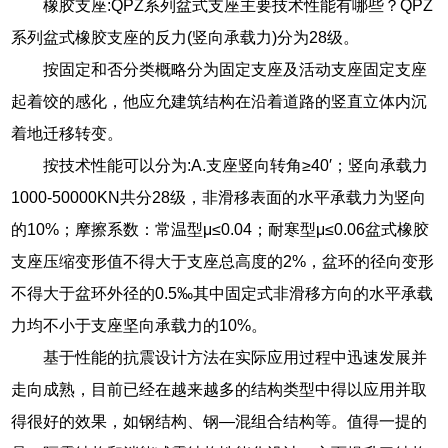
橡胶支座:QPZ系列盆式支座主要技术性能有哪些？QPZ
系列盆式橡胶支座的反力(竖向承载力)分为28级。
按固定和否分类概略分为固定支座及活动支座固定支座
起着饺的感化，他应允建筑结构在沿着道路的竖直立体内沉
着地迁移转变。
按技术性能可以分为:A.支座竖向转角≥40′；竖向承载力
1000-50000KN共分28级，非滑移表面的水平承载力为竖向
的10%；摩擦系数：常温型μ≤0.04；耐寒型μ≤0.06盆式橡胶
支座压缩变形值不得大于支座总高度的2%，盆环的径向变形
不得大于盆环外径的0.5‰其中固定式非滑移方向的水平承载
力均不小于支座坚向承载力的10%。
基于性能的抗震设计方法在实际应用过程中迅速发展并
走向成熟，目前已经在越来越多的结构类型中得以应用并取
得很好的效果，如钢结构、钢—混组合结构等。值得一提的