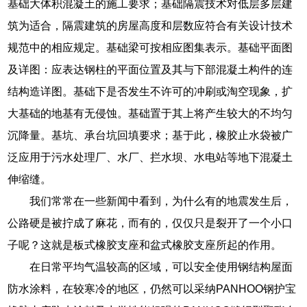
基础大体积混凝土的施工要求；基础隔震技术对低层多层建
筑为适合，隔震建筑的房屋高度和层数应符合有关设计技术
规范中的相应规定。基础梁可按相应图集表示。基础平面图
及详图：应表达钢柱的平面位置及其与下部混凝土构件的连
结构造详图。基础下是否发生不许可的冲刷或淘空现象，扩
大基础的地基有无侵蚀。基础置于其上将产生较大的不均匀
沉降量。基坑、承台坑回填要求；基于此，橡胶止水袋被广
泛应用于污水处理厂、水厂、拦水坝、水电站等地下混凝土
伸缩缝。
我们常常在一些新闻中看到，为什么有的地震发生后，
公路硬是被拧成了麻花，而有的，仅仅只是裂开了一个小口
子呢？这就是板式橡胶支座和盆式橡胶支座所起的作用。
在日常平均气温较高的区域，可以安全使用钢结构屋面
防水涂料，在较寒冷的地区，仍然可以采纳PANHOO钢护宝