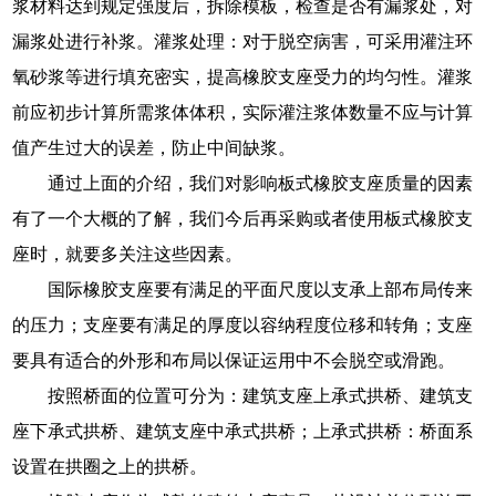
浆材料达到规定强度后，拆除模板，检查是否有漏浆处，对
漏浆处进行补浆。灌浆处理：对于脱空病害，可采用灌注环
氧砂浆等进行填充密实，提高橡胶支座受力的均匀性。灌浆
前应初步计算所需浆体体积，实际灌注浆体数量不应与计算
值产生过大的误差，防止中间缺浆。
通过上面的介绍，我们对影响板式橡胶支座质量的因素
有了一个大概的了解，我们今后再采购或者使用板式橡胶支
座时，就要多关注这些因素。
国际橡胶支座要有满足的平面尺度以支承上部布局传来
的压力；支座要有满足的厚度以容纳程度位移和转角；支座
要具有适合的外形和布局以保证运用中不会脱空或滑跑。
按照桥面的位置可分为：建筑支座上承式拱桥、建筑支
座下承式拱桥、建筑支座中承式拱桥；上承式拱桥：桥面系
设置在拱圈之上的拱桥。