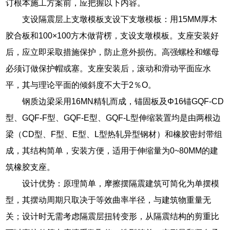
订根本施工方案前，应把握以下内容。
支设隔震层上支墩模板支设下支墩模板：用15MM厚木
胶合板和100×100方木做背楞，支设支墩模板。支座安装好
后，应立即采取措施保护，防止意外损伤。高强螺栓和螺母
必须订做保护帽或塞。支座安装后，滚动和滑动平面应水
平，其与理论平面的倾斜度不大于2％O。
钢质边梁采用16MN精轧而成，锚固板及Φ16锚GQF-CD
型、GQF-F型、GQF-E型、GQF-L型伸缩装置均是由两根边
梁（CD型、F型、E型、L型热轧异型钢材）和橡胶密封带组
成，其结构简单，安装方便，适用于伸缩量为0~80MM的建
筑橡胶支座。
设计优势：原理简单，摩擦摆隔震建筑可简化为单摆模
型，其摆动周期只取决于等效曲率半径，与建筑物重量无
关；设计时无需考虑隔震层扭转变形，从隔震结构的剪重比