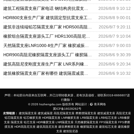
建筑工程隔震支座厂家电话 钢结构房抗震支座 抗震减振支座厂家电话
2026/8/8 9:10:12
HDR800支座生产厂家 建筑固定型抗震支座工厂 摩擦支座价格
2026/8/8 9:00:01
建筑非连续端铅芯隔震支座厂家 HDR500高阻尼橡胶支座多少钱 建筑橡胶隔震支座LNRLRB源头工厂
2026/8/7 9:20:11
橡胶组合隔震支座源头工厂 HDR1300高阻尼支座 天然橡胶隔震支座厂家直销
2026/8/7 9:10:04
天然隔震支座LNR1000-Ⅱ生产厂家 橡胶减振支座厂家 HDR600隔震支座厂家
2026/8/7 9:00:03
HDR900高阻尼橡胶隔震支座源头工厂 橡胶隔震支座商家生产厂家 LRB支座厂家
2026/8/6 9:30:39
建筑高阻尼变刚度支座生产厂家 LNR系列橡胶隔震支座源头工厂 HDR900高阻尼隔震支座
2026/8/6 9:20:34
建筑橡胶隔震支座厂家有哪些 建筑隔震减震隔震支座源头工厂 LNR1300天然隔震支座生产厂家
2026/8/6 9:10:32
声明：本站部分内容来自互联网，并已注明转载来源，若有涉及侵权，请联系0318-6666807进
行删除！
© 2026 hszhengda.com 版权所有 网站设计：
青禾网络
冀ICP备16028262号
友情链接：
建筑隔震支座
建筑减隔震
高阻尼隔震支座
摩擦摆隔震支座
建筑减震支座
高阻尼支座
铅芯隔震支座
铅芯橡胶支座
HDR隔震支座
LNR橡胶支座
LRB隔震支座
LRB铅芯支座
LRB橡胶
支座
隔震支座
铅芯支座
HDR橡胶支座
LNR隔震支座
天然橡胶隔震支座
FPS隔震支座
FPS摩擦
摆支座
HDR高阻尼支座
建筑高阻尼支座
建筑摩擦摆支座
橡胶隔震支座
建筑铅芯支座
建筑橡胶
支座
建筑阻尼器