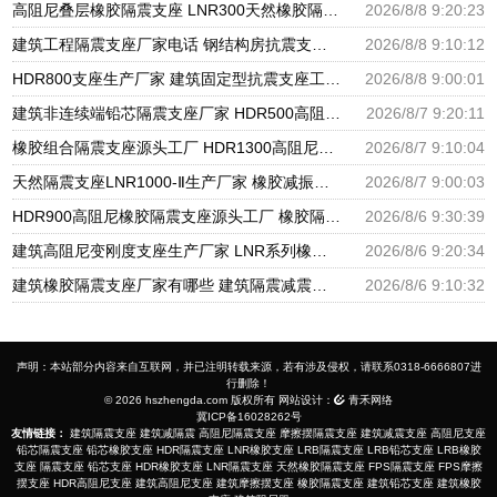
高阻尼叠层橡胶隔震支座 LNR300天然橡胶隔震支座多少钱 LNR隔震支座400(II型)厂家
2026/8/8 9:20:23
建筑工程隔震支座厂家电话 钢结构房抗震支座 抗震减振支座厂家电话
2026/8/8 9:10:12
HDR800支座生产厂家 建筑固定型抗震支座工厂 摩擦支座价格
2026/8/8 9:00:01
建筑非连续端铅芯隔震支座厂家 HDR500高阻尼橡胶支座多少钱 建筑橡胶隔震支座LNRLRB源头工厂
2026/8/7 9:20:11
橡胶组合隔震支座源头工厂 HDR1300高阻尼支座 天然橡胶隔震支座厂家直销
2026/8/7 9:10:04
天然隔震支座LNR1000-Ⅱ生产厂家 橡胶减振支座厂家 HDR600隔震支座厂家
2026/8/7 9:00:03
HDR900高阻尼橡胶隔震支座源头工厂 橡胶隔震支座商家生产厂家 LRB支座厂家
2026/8/6 9:30:39
建筑高阻尼变刚度支座生产厂家 LNR系列橡胶隔震支座源头工厂 HDR900高阻尼隔震支座
2026/8/6 9:20:34
建筑橡胶隔震支座厂家有哪些 建筑隔震减震隔震支座源头工厂 LNR1300天然隔震支座生产厂家
2026/8/6 9:10:32
声明：本站部分内容来自互联网，并已注明转载来源，若有涉及侵权，请联系0318-6666807进
行删除！
© 2026 hszhengda.com 版权所有 网站设计：
青禾网络
冀ICP备16028262号
友情链接：
建筑隔震支座
建筑减隔震
高阻尼隔震支座
摩擦摆隔震支座
建筑减震支座
高阻尼支座
铅芯隔震支座
铅芯橡胶支座
HDR隔震支座
LNR橡胶支座
LRB隔震支座
LRB铅芯支座
LRB橡胶
支座
隔震支座
铅芯支座
HDR橡胶支座
LNR隔震支座
天然橡胶隔震支座
FPS隔震支座
FPS摩擦
摆支座
HDR高阻尼支座
建筑高阻尼支座
建筑摩擦摆支座
橡胶隔震支座
建筑铅芯支座
建筑橡胶