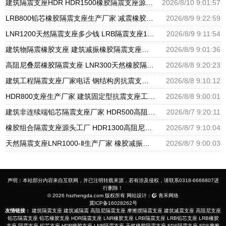
建筑隔震支座HDR HDR1500橡胶隔震支座源头工厂 水平力分散型橡胶隔震支座LNR厂家
2026/8/10 9:01:57
LRB800铅芯橡胶隔震支座生产厂家 减震橡胶支座生产厂家 HDR400隔震支座源头工厂
2026/8/9 9:22:59
LNR1200天然隔震支座多少钱 LRB隔震支座1400 HDR型高阻尼橡胶隔震支座厂家电话
2026/8/9 9:11:54
建筑物隔震橡胶支座 建筑减振橡胶隔震支座生产厂家 HDR600隔震支座生产厂家
2026/8/9 9:01:36
高阻尼叠层橡胶隔震支座 LNR300天然橡胶隔震支座多少钱 LNR隔震支座400(II型)厂家
2026/8/8 9:20:23
建筑工程隔震支座厂家电话 钢结构房抗震支座 抗震减振支座厂家电话
2026/8/8 9:10:12
HDR800支座生产厂家 建筑固定型抗震支座工厂 摩擦支座价格
2026/8/8 9:00:01
建筑非连续端铅芯隔震支座厂家 HDR500高阻尼橡胶支座多少钱 建筑橡胶隔震支座LNRLRB源头工厂
2026/8/7 9:20:11
橡胶组合隔震支座源头工厂 HDR1300高阻尼支座 天然橡胶隔震支座厂家直销
2026/8/7 9:10:04
天然隔震支座LNR1000-Ⅱ生产厂家 橡胶减振支座厂家 HDR600隔震支座厂家
2026/8/7 9:00:03
声明：本站部分内容来自互联网，并已注明转载来源，若有涉及侵权，请联系0318-6666807进
行删除！
© 2026 hszhengda.com 版权所有 网站设计：
青禾网络
冀ICP备16028262号
友情链接：
建筑隔震支座
建筑减隔震
高阻尼隔震支座
摩擦摆隔震支座
建筑减震支座
高阻尼支座
铅芯隔震支座
铅芯橡胶支座
HDR隔震支座
LNR橡胶支座
LRB隔震支座
LRB铅芯支座
LRB橡胶
支座
隔震支座
铅芯支座
HDR橡胶支座
LNR隔震支座
天然橡胶隔震支座
FPS隔震支座
FPS摩擦