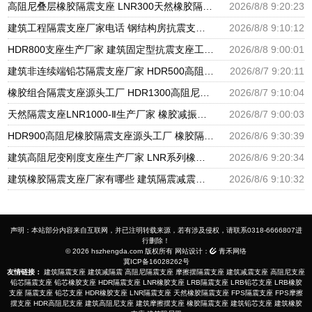
高阻尼叠层橡胶隔震支座 LNR300天然橡胶隔震支座多少钱 LNR隔震支座400(II型)厂家
2026/8/8 9:20:23
建筑工程隔震支座厂家电话 钢结构房抗震支座 抗震减振支座厂家电话
2026/8/8 9:10:12
HDR800支座生产厂家 建筑固定型抗震支座工厂 摩擦支座价格
2026/8/8 9:00:01
建筑非连续端铅芯隔震支座厂家 HDR500高阻尼橡胶支座多少钱 建筑橡胶隔震支座LNRLRB源头工厂
2026/8/7 9:20:11
橡胶组合隔震支座源头工厂 HDR1300高阻尼支座 天然橡胶隔震支座厂家直销
2026/8/7 9:10:04
天然隔震支座LNR1000-Ⅱ生产厂家 橡胶减振支座厂家 HDR600隔震支座厂家
2026/8/7 9:00:03
HDR900高阻尼橡胶隔震支座源头工厂 橡胶隔震支座商家生产厂家 LRB支座厂家
2026/8/6 9:30:39
建筑高阻尼变刚度支座生产厂家 LNR系列橡胶隔震支座源头工厂 HDR900高阻尼隔震支座
2026/8/6 9:20:34
建筑橡胶隔震支座厂家有哪些 建筑隔震减震隔震支座源头工厂 LNR1300天然隔震支座生产厂家
2026/8/6 9:10:32
声明：本站部分内容来自互联网，并已注明转载来源，若有涉及侵权，请联系0318-6666807进
行删除！
© 2026 hszhengda.com 版权所有 网站设计：
青禾网络
冀ICP备16028262号
友情链接：
建筑隔震支座
建筑减隔震
高阻尼隔震支座
摩擦摆隔震支座
建筑减震支座
高阻尼支座
铅芯隔震支座
铅芯橡胶支座
HDR隔震支座
LNR橡胶支座
LRB隔震支座
LRB铅芯支座
LRB橡胶
支座
隔震支座
铅芯支座
HDR橡胶支座
LNR隔震支座
天然橡胶隔震支座
FPS隔震支座
FPS摩擦
摆支座
HDR高阻尼支座
建筑高阻尼支座
建筑摩擦摆支座
橡胶隔震支座
建筑铅芯支座
建筑橡胶