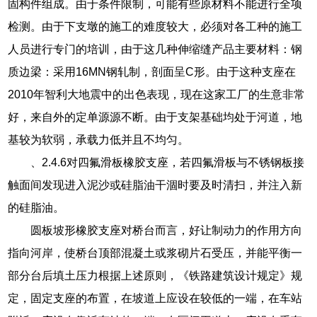
固构件组成。由于条件限制，可能有些原材料不能进行全项
检测。由于下支墩的施工的难度较大，必须对各工种的施工
人员进行专门的培训，由于这几种伸缩缝产品主要材料：钢
质边梁：采用16MN钢轧制，剖面呈C形。由于这种支座在
2010年智利大地震中的出色表现，现在这家工厂的生意非常
好，来自外的定单源源不断。由于支架基础均处于河道，地
基较为软弱，承载力低并且不均匀。
、2.4.6对四氟滑板橡胶支座，若四氟滑板与不锈钢板接
触面间发现进入泥沙或硅脂油干涸时要及时清扫，并注入新
的硅脂油。
圆板坡形橡胶支座对桥台而言，好让制动力的作用方向
指向河岸，使桥台顶部混凝土或浆砌片石受压，并能平衡一
部分台后填土压力根据上述原则，《铁路建筑设计规定》规
定，固定支座的布置，在坡道上应设在较低的一端，在车站