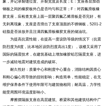
象，并记录裂缝位置、开裂宽度及长度；E：支座各层加劲
钢板之间的橡胶板外凸是否均匀和正常；F：对四氟滑板橡
胶支座，应检查支座上面一层聚四氟乙烯滑板是否完好，有
无剥离现象，支座是否滑出了支座顶面的不锈钢板，5201-2
硅脂是否涂放并且注满四氟滑板橡胶支座的储油坑。
为提高抗震性能，在提高一度设防等级的情况下（抗震
防烈度为8度，比本地区设防烈度高出1度），该楼又采用了
国际的隔震技术，在建筑基础上增加橡胶铅芯隔震支座，进
一步减轻地震对建筑造成的破坏。
耐久性好：质量中心和刚度中心重合，消除结构因质心
和刚心偏心而导致的扭转影响；构造简单，性能稳定，在无
维护保养条件下使用年限可与建筑物相同；耐高温，力学性
能受周围环境温度影响小。
摩擦摆隔振支座在高层建筑、桥梁和其他建筑结构中广