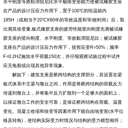
水平刚度等效粘滞阻尼比水平极限变形能力使被试橡胶支座
在产品的设计压应力作用下，置于100℃的恒温箱内
185H（或相当于20℃X60年的等效温度和等!效时间）后，取
出测其徐变量.板式橡胶支座的疲劳性能竖向刚度先测被试橡
胶支座的竖向刚度、水平刚度、等效黏滞阻尼比；被试橡胶
支座在产品的设计压应力作用下，按剪应变R=50%；频率
F=0.2HZ施加水平荷载150次，并仔细观察试验过程中试件
应无龟裂或出现其他异常现象。
解如下：建筑支座是桥跨结构的支撑部分，其设置在梁
板式体系中主梁与墩台之间，作用是将桥跨结构的荷载反力
传递到墩台上，并将集中反力扩散到一个足够大的面积上，
以保证墩台工作的安全可靠；是保证桥跨结构在荷载、温度
变化、混凝土收缩和徐变等因素作用下能自由地变形(水平位
移及转角)，使结构实际受力时情况与结构的受力模型相符；