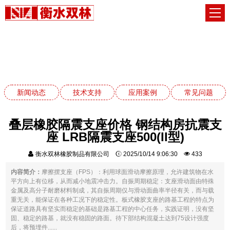
新闻动态
网站首页
新闻动态
新闻动态
技术支持
应用案例
常见问题
叠层橡胶隔震支座价格 钢结构房抗震支
座 LRB隔震支座500(II型)
衡水双林橡胶制品有限公司
2025/10/14 9:06:30
433
内容简介：
摩擦摆支座（FPS）：利用球面滑动摩擦原理，允许建筑物在水
平方向上有位移，从而减小地震冲击力。自振周期稳定：支座滑动面由特殊
金属及高分子耐磨材料制成，其自振周期仅与滑动面曲率半径有关，而与载
重无关，能保证在各种工况下的稳定性。板式橡胶支座的路基工程的特点为
保证道路具有坚实而稳定的基础是路基工程的中心任务，实践证明，没有坚
固、稳定的路基，就没有稳固的路面。待下部结构混凝土达到75设计强度
后，将预埋件......