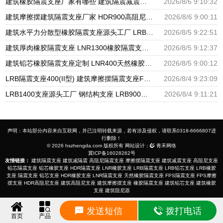
建筑橡胶隔震支座厂家有哪些 建筑隔震减震隔震支座源头工厂 LNR1300天然隔震支座生产厂家
2026/8/6 9:10:32
建筑摩擦摆建筑隔震支座厂家 HDR900高阻尼橡胶支座多少钱 橡胶隔震支座供应商源头工厂
2026/8/6 9:00:11
建筑水平力分散型橡胶隔震支座源头工厂 LRB隔震支座 隔震支座LRB1200厂家
2026/8/5 9:22:51
建筑厚肉橡胶隔震支座 LNR1300橡胶隔震支座 建筑分散力型橡胶隔震支座源头工厂
2026/8/5 9:12:37
建筑铅芯橡胶隔震支座定制 LNR400天然橡胶隔震支座厂家电话 LRB橡胶隔震支座1100厂家
2026/8/5 9:00:12
LRB隔震支座400(II型) 建筑摩擦摆隔震支座FPS3A厂家 600的隔震支座
2026/8/4 9:23:09
LRB1400支座源头工厂 钢结构支座 LRB900铅芯橡胶隔震支座源头工厂
2026/8/4 9:11:21
声明：本站部分内容来自互联网，并已注明转载来源，若有涉及侵权，请联系0318-6666807进
行删除！
© 2026 hszhengda.com 版权所有 网站设计：
青禾网络
冀ICP备16028262号
友情链接：
建筑隔震支座
建筑减隔震
高阻尼隔震支座
摩擦摆隔震支座
建筑减震支座
高阻尼支座
铅芯隔震支座
铅芯橡胶支座
HDR隔震支座
LNR橡胶支座
LRB隔震支座
LRB铅芯支座
LRB橡胶
支座
隔震支座
铅芯支座
HDR橡胶支座
LNR隔震支座
天然橡胶隔震支座
FPS隔震支座
FPS摩擦
摆支座
HDR高阻尼支座
建筑高阻尼支座
建筑摩擦摆支座
橡胶隔震支座
建筑铅芯支座
建筑橡胶
支座
建筑阻尼器
发送短信
拨打电话
首页
产品