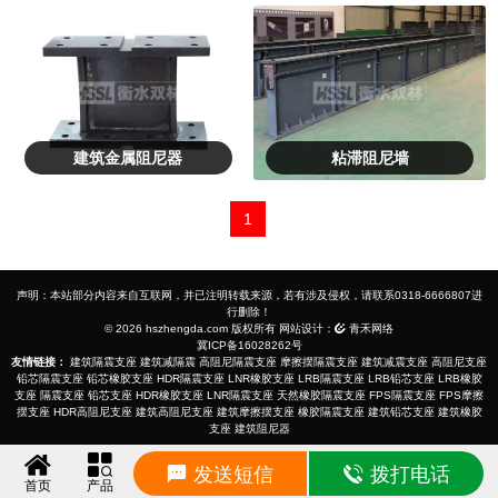
建筑金属阻尼器
粘滞阻尼墙
1
声明：本站部分内容来自互联网，并已注明转载来源，若有涉及侵权，请联系0318-6666807进
行删除！
© 2026 hszhengda.com 版权所有 网站设计：
青禾网络
冀ICP备16028262号
友情链接：
建筑隔震支座
建筑减隔震
高阻尼隔震支座
摩擦摆隔震支座
建筑减震支座
高阻尼支座
铅芯隔震支座
铅芯橡胶支座
HDR隔震支座
LNR橡胶支座
LRB隔震支座
LRB铅芯支座
LRB橡胶
支座
隔震支座
铅芯支座
HDR橡胶支座
LNR隔震支座
天然橡胶隔震支座
FPS隔震支座
FPS摩擦
摆支座
HDR高阻尼支座
建筑高阻尼支座
建筑摩擦摆支座
橡胶隔震支座
建筑铅芯支座
建筑橡胶
支座
建筑阻尼器
发送短信
拨打电话
首页
产品